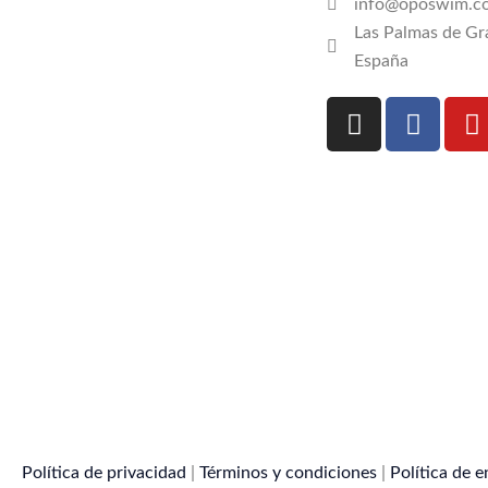
info@oposwim.c
Las Palmas de Gr
España
I
F
Y
n
a
o
s
c
u
t
e
t
a
b
u
g
o
b
r
o
e
a
k
m
Política de privacidad
|
Términos y condiciones
|
Política de e