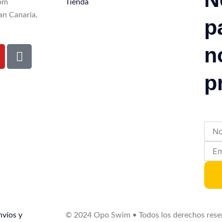
om
Tienda
an Canaria,
p
n
T
i
k
p
t
o
k
Nomb
Email
nvíos y
© 2024 Opo Swim • Todos los derechos rese