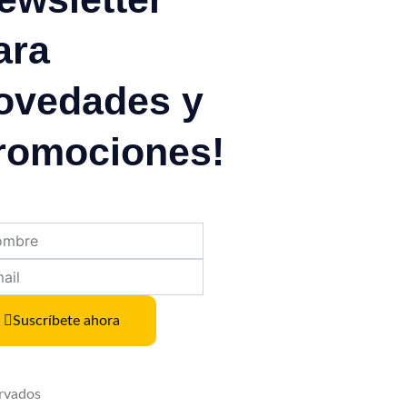
ara
ovedades y
romociones!
re
Suscríbete ahora
rvados