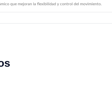
mico que mejoran la flexibilidad y control del movimiento.
os
Este
ucto
producto
tiene
ples
múltiples
ntes.
variantes.