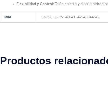
Flexibilidad y Control:
Talón abierto y diseño hidrodiná
Talla
36-37, 38-39, 40-41, 42-43, 44-45
Productos relacionad
Este
Este
producto
prod
tiene
tiene
múltiples
múlti
variantes.
varia