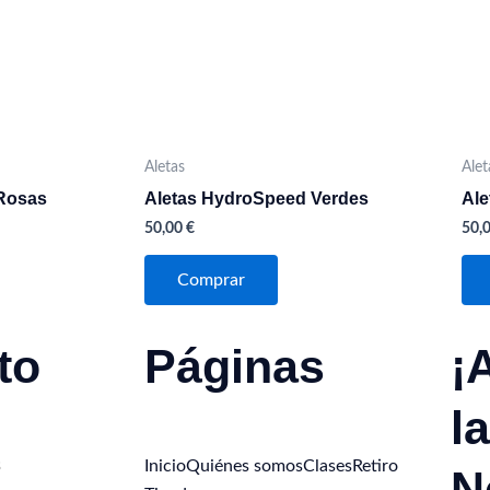
Las
ones
opciones
se
en
pueden
r
elegir
en
Aletas
Alet
la
Rosas
Aletas HydroSpeed Verdes
Ale
na
página
50,00
€
50,
de
ucto
producto
Comprar
to
Páginas
¡
la
3
Inicio
Quiénes somos
Clases
Retiro
N