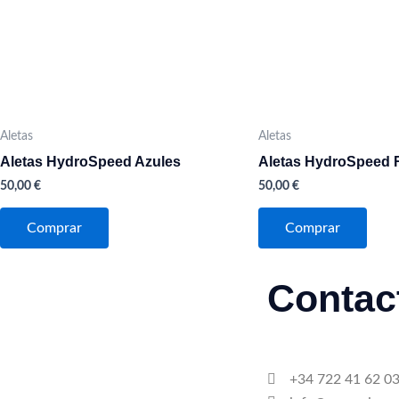
Las
Las
opciones
opci
se
se
pueden
pued
elegir
elegi
en
en
Aletas
Aletas
la
la
Aletas HydroSpeed Azules
Aletas HydroSpeed 
página
pági
50,00
€
50,00
€
de
de
producto
prod
Comprar
Comprar
Contac
+34 722 41 62 0