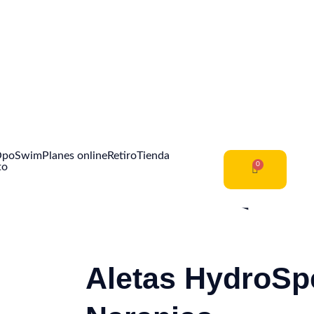
OpoSwim
Planes online
Retiro
Tienda
to
Aletas HydroSp