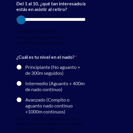
Del 1 al 10, ¿qué tan interesado/a
estás en asistir al retiro?
Valor seleccionado:
0
1 = poco interesado | 10 =
completamente decidido/a
¿Cuál es tu nivel en el nado?
*
Principiante (No aguanto +
de 300m seguidos)
Intermedio (Aguanto + 400m
de nado continuo)
Avanzado (Compito o
aguanto nado continuo
+1000m continuos)
No existe un nivel específico para
asistir al retiro, esto es una pregunta
meramente informativa para mi