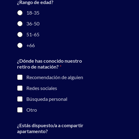
¿Rango de edad?
18-35
36-50
51-65
+66
¿Dónde has conocido nuestro
retiro de natación?
*
Recomendación de alguien
Redes sociales
Búsqueda personal
Otro
*
¿Estás dispuesto/a a compartir
a
apartamento?
l
h