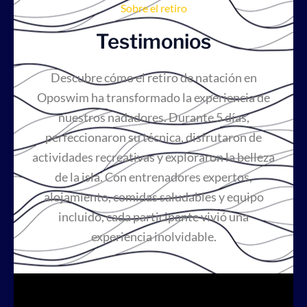
Sobre el retiro
Testimonios
Descubre cómo el retiro de natación en
Oposwim ha transformado la experiencia de
nuestros nadadores. Durante 5 días,
perfeccionaron su técnica, disfrutaron de
actividades recreativas y exploraron la belleza
de la isla. Con entrenadores expertos,
alojamiento, comidas saludables y equipo
incluido, cada participante vivió una
experiencia inolvidable.